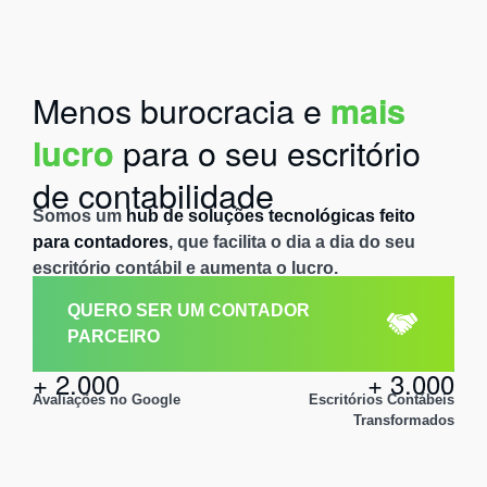
Menos burocracia e
mais
para o seu escritório
lucro
de contabilidade
Somos um
hub de soluções tecnológicas feito
para contadores
, que facilita o dia a dia do seu
escritório contábil e aumenta o lucro.
QUERO SER UM CONTADOR
PARCEIRO
+ 2.000
+ 3.000
Avaliações no Google
Escritórios Contábeis
Transformados